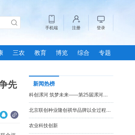
手机端
注册
登录
康
三农
教育
博览
综合
专题
争先
新闻热榜
科创漯河 筑梦未来——第25届漯河…
北京联创种业隆创祺华品牌以全过程…
农业科技创新