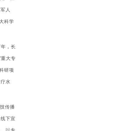
领军人
大科学
7年，长
”重大专
科研项
诊疗水
技传播
、线下宣
养，以专