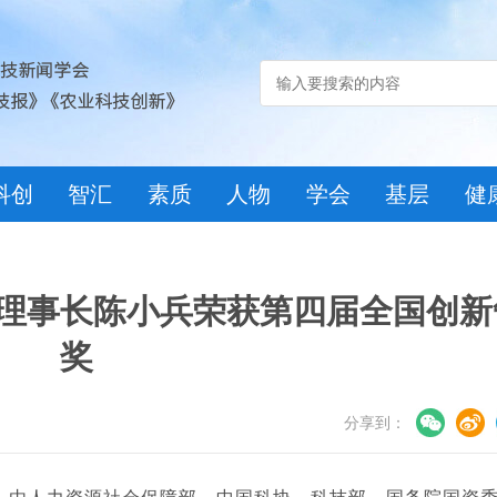
科创
智汇
素质
人物
学会
基层
健
理事长陈小兵荣获第四届全国创新
奖
分享到：