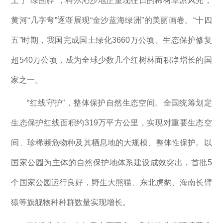
上了“绿围脖”，科尔沁沙地正重现往日的稀树草原风光，
黄河“几字弯”逐渐展现“金沙蓝海绿洲”的美丽画卷。“十四
五”时期，我国完成国土绿化3660万公顷、生态保护修复
超540万公顷，成为全球少数几个红树林面积净增长的国
家之一。
“红线守护”，整体保护自然生态空间。全国统筹划定
生态保护红线面积约319万平方公里，实现对重要生态空
间、珍稀濒危物种及其栖息地的大规模、整体性保护。以
国家公园为主体的自然保护地体系建设成效突出，首批5
个国家公园运行良好，野生大熊猫、东北虎豹、海南长臂
猿等旗舰物种种群数量实现增长。