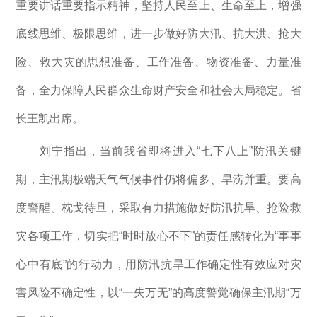
重要讲话重要指示精神，坚持人民至上、生命至上，增强
底线思维、极限思维，进一步做好防大汛、抗大洪、抢大
险、救大灾的思想准备、工作准备、物资准备、力量准
备，全力保障人民群众生命财产安全和社会大局稳定。省
长王凯出席。
刘宁指出，当前我省即将进入“七下八上”防汛关键
期，主汛期极端天气气候事件仍将偏多、旱涝并重。要高
度警醒、枕戈待旦，采取有力措施做好防汛抗旱、抢险救
灾各项工作，切实把“时时放心不下”的责任感转化为“事事
心中有底”的行动力，用防汛抗旱工作确定性有效应对灾
害风险不确定性，以“一失万无”的高度警觉确保主汛期“万