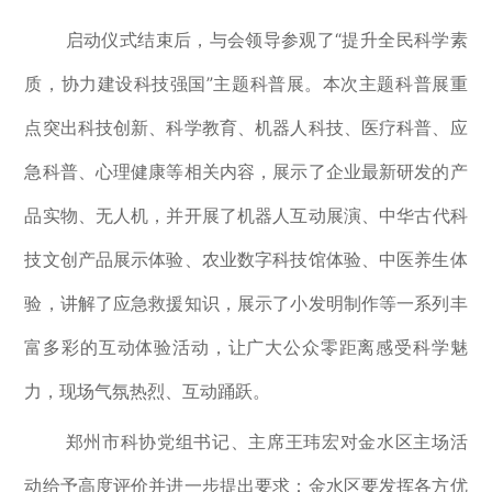
启动
仪式结束后，与会领导参观了
“
提升全民科学素
质，协力建设科技强国
”
主题科普展。
本次主题科普展重
点
突出科技创新、科学教育、机器人科技、医疗科普、应
急科普、心理健康等相关内容，展示
了
企业
最新
研发
的
产
品实物
、
无人机
，并开展了
机器人互动展演
、
中华古代科
技文创产品展示体验
、
农业数字科技馆体验
、
中医养生体
验
，讲解了
应急救援知识
，
展示
了
小发明制作等
一系列丰
富多彩的
互动体验活动
，
让广大公众
零距离
感受科学魅
力，现场气氛热烈
、
互动踊跃。
郑州市科协党组书记、主席王玮宏
对金水区主场活
动给予高度评价
并进一步提出要求：
金水区要发挥
各方
优