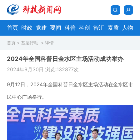
首页
时政
党建
要闻
科普
科创
智汇
素质
人物
首页
>
基层行动
> 详情
2024年全国科普日金水区主场活动成功举办
2024年9月30日 浏览:132877次
9
月
12
日，
2024
年全国科普日金水区主场活动在金水区市
民中心广场举行。