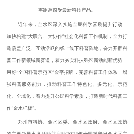
零距离感受最新科技产品。
近年来，金水区深入实施全民科学素质
提升
行动，
加快构建
“
大联合、大协作
”
社会化科普工作机制，全力打
造覆盖广泛、互动活跃的线上线下科普阵地，奋力开辟科
普工作新领域新赛道，
着力
夯实科技强区新动能新优势，
用好
“
全国科普示范区
”
金字招牌，完善科普工作体系，增
强科普服务能力，推动科普工作特色化、多元化、示范
化、全域化，
着力
提升公民科学素质
，
打造新时代科普工
作
“
金水样板
”
。
郑州市科协
、
金水区委
、
金水区政府
、
金水区政协
的主要领导
出席活动并启动
2024
年全国科普日金水区
主