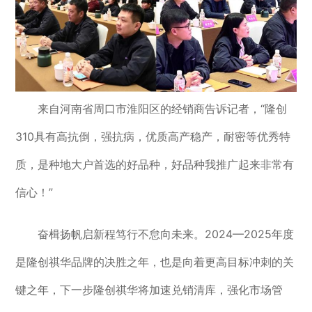
来自河南省周口市淮阳区的经销商告诉记者，“隆创
310具有高抗倒，强抗病，优质高产稳产，耐密等优秀特
质，是种地大户首选的好品种，好品种我推广起来非常有
信心！”
奋楫扬帆启新程笃行不怠向未来。2024—2025年度
是隆创祺华品牌的决胜之年，也是向着更高目标冲刺的关
键之年，下一步隆创祺华将加速兑销清库，强化市场管