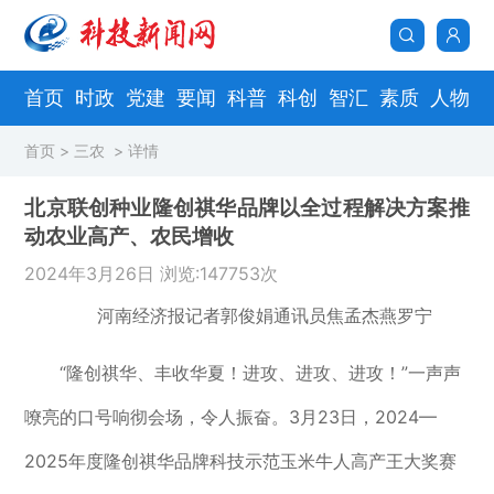
首页
时政
党建
要闻
科普
科创
智汇
素质
人物
首页
>
三农
> 详情
北京联创种业隆创祺华品牌以全过程解决方案推
动农业高产、农民增收
2024年3月26日 浏览:147753次
河南经济报记者郭俊娟通讯员焦孟杰燕罗宁
“隆创祺华、丰收华夏！进攻、进攻、进攻！”一声声
嘹亮的口号响彻会场，令人振奋。3月23日，2024—
2025年度隆创祺华品牌科技示范玉米牛人高产王大奖赛