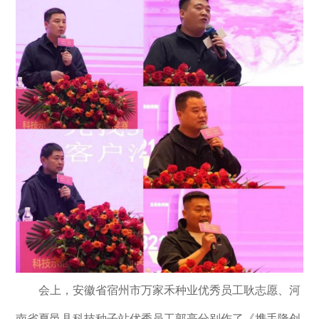
会上，安徽省宿州市万家禾种业优秀员工耿志愿、河
南省夏邑县科技种子站优秀员工郭亮分别作了《携手隆创