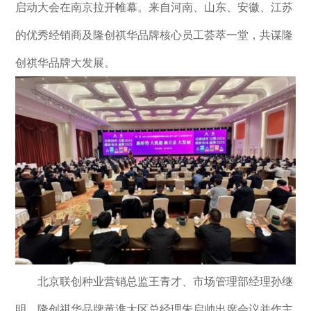
启动大会在南京拉开帷幕。来自河南、山东、安徽、江苏
的优秀经销商及隆创祺华品牌核心员工荟萃一堂，共谋隆
创祺华品牌大发展。
北京联创种业营销总监王青才、市场管理部经理孙继
明，隆创祺华品牌黄淮大区总经理朱启帅出席会议并作主